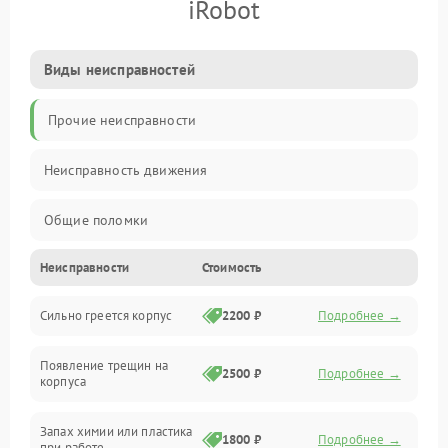
iRobot
Виды неисправностей
Прочие неисправности
Неисправность движения
Общие поломки
Неисправности
Стоимость
Неисправность датчиков
Сильно греется корпус
2200 ₽
Подробнее →
Неисправность программного обеспечения
Появление трещин на
Проблемы с сигналом
2500 ₽
Подробнее →
корпуса
Неисправность резервуаров и систем подачи воды
Запах химии или пластика
1800 ₽
Подробнее →
при работе