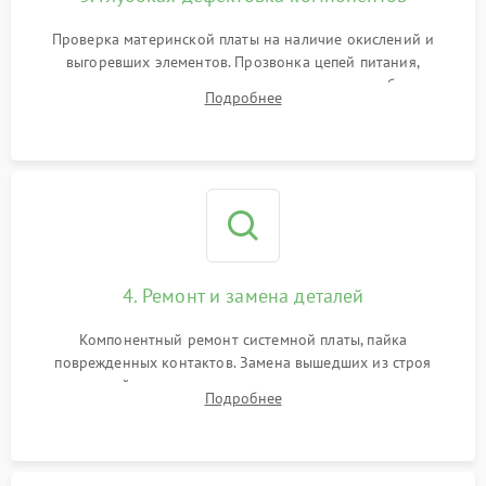
Проверка материнской платы на наличие окислений и
выгоревших элементов. Прозвонка цепей питания,
тестирование приводных моторов колес и турбины
Подробнее
всасывания. Оценка состояния оптических и инфракрасных
датчиков, а также механизма лазерного дальномера.
4. Ремонт и замена деталей
Компонентный ремонт системной платы, пайка
поврежденных контактов. Замена вышедших из строя
двигателей, изношенного аккумулятора, неисправного
Подробнее
лидара или помпы подачи воды. Восстановление шлейфов и
устранение последствий попадания влаги.