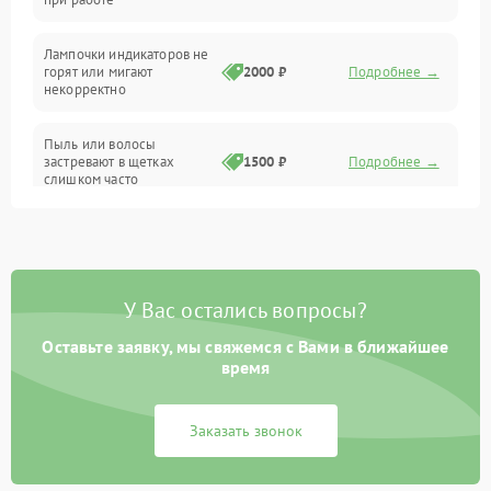
Проблемы с механикой
Лампочки индикаторов не
горят или мигают
2000 ₽
Подробнее →
Батарея
некорректно
Режим работы
Пыль или волосы
застревают в щетках
1500 ₽
Подробнее →
слишком часто
Программные сбои
У Вас остались вопросы?
Оставьте заявку, мы свяжемся с Вами в ближайшее
время
Заказать звонок