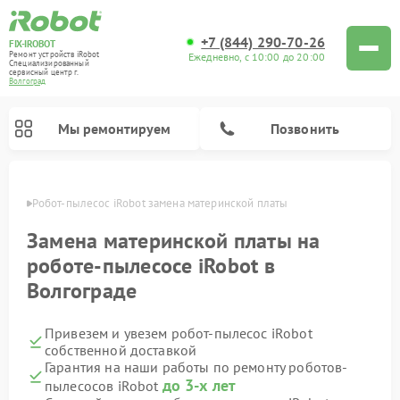
+7 (844) 290-70-26
FIX-IROBOT
Ремонт устройств iRobot
Ежедневно, с 10:00 до 20:00
Специализированный
cервисный центр г.
Волгоград
Мы ремонтируем
Позвонить
граде
Робот-пылесос iRobot замена материнской платы
Ремонт роботов-пылесосов iRobot
Замена материнской платы на
роботе-пылесосе iRobot в
Волгограде
Привезем и увезем робот-пылесос iRobot
собственной доставкой
Гарантия на наши работы по ремонту роботов-
до 3-х лет
пылесосов iRobot