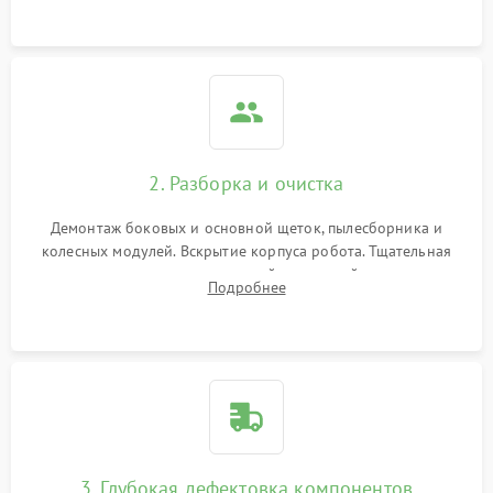
локализации неисправности.
2. Разборка и очистка
Демонтаж боковых и основной щеток, пылесборника и
колесных модулей. Вскрытие корпуса робота. Тщательная
очистка внутренних полостей, шестерней и плат от
Подробнее
скопившейся пыли, волос и шерсти животных с
использованием сжатого воздуха и щеток.
3. Глубокая дефектовка компонентов