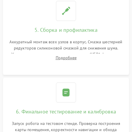
5. Сборка и профилактика
Аккуратный монтаж всех узлов в корпус. Смазка шестерней
редукторов силиконовой смазкой для снижения шума.
Установка новых расходных материалов (HEPA-фильтров,
Подробнее
микрофибры, щеток). Надежная фиксация разъемов и
проверка герметичности водяного контура.
6. Финальное тестирование и калибровка
Запуск робота на тестовом стенде. Проверка построения
карты помещения, корректности навигации и обхода