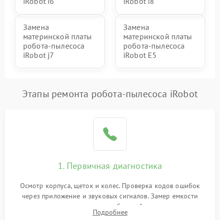
iRobot i6
iRobot i8
Замена
Замена
материнской платы
материнской платы
робота-пылесоса
робота-пылесоса
iRobot j7
iRobot E5
Этапы ремонта робота-пылесоса iRobot
1. Первичная диагностика
Осмотр корпуса, щеток и колес. Проверка кодов ошибок
через приложение и звуковых сигналов. Замер емкости
аккумулятора и тестирование базовой станции зарядки.
Подробнее
Оценка работы лидара, бампера и датчиков падения для