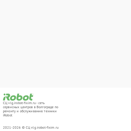
СЦ vlg.irobot-fixim.ru - сеть
сервисных центров в Волгограде по
ремонту и обслуживанию техники
iRobot
2021-2026 © СЦ vlg.irobot-fixim.ru