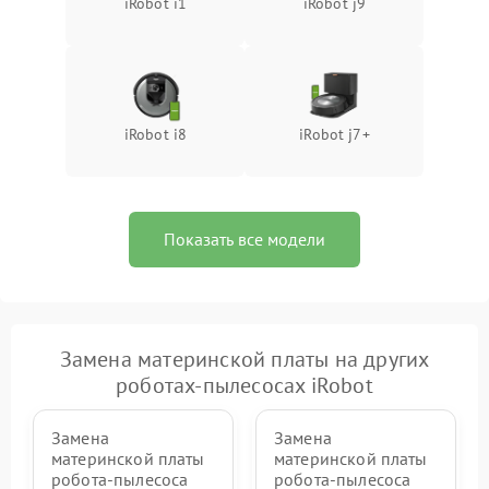
iRobot i1
iRobot j9
iRobot i8
iRobot j7+
Показать все модели
Замена материнской платы на других
роботах-пылесосах iRobot
Замена
Замена
материнской платы
материнской платы
робота-пылесоса
робота-пылесоса