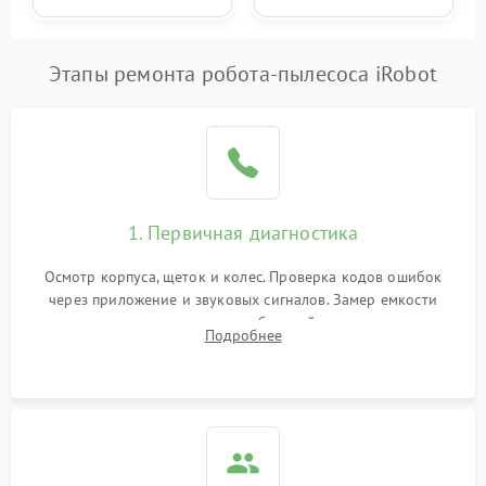
Этапы ремонта робота-пылесоса iRobot
1. Первичная диагностика
Осмотр корпуса, щеток и колес. Проверка кодов ошибок
через приложение и звуковых сигналов. Замер емкости
аккумулятора и тестирование базовой станции зарядки.
Подробнее
Оценка работы лидара, бампера и датчиков падения для
локализации неисправности.