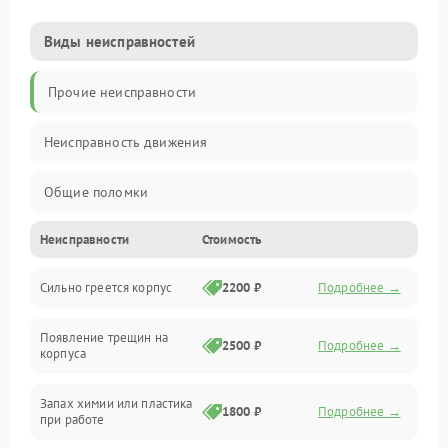
Виды неисправностей
Прочие неисправности
Неисправность движения
Общие поломки
Неисправности
Стоимость
Неисправность датчиков
Сильно греется корпус
2200 ₽
Подробнее →
Неисправность программного обеспечения
Появление трещин на
Проблемы с сигналом
2500 ₽
Подробнее →
корпуса
Неисправность резервуаров и систем подачи воды
Запах химии или пластика
1800 ₽
Подробнее →
при работе
Проблемы с механикой