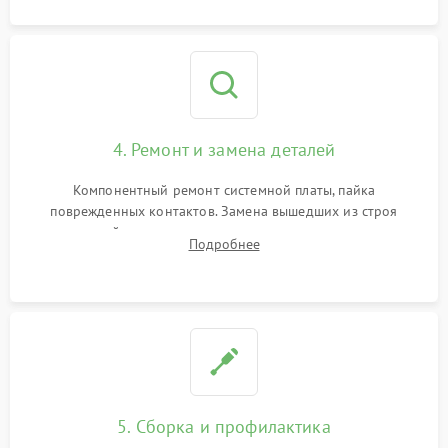
4. Ремонт и замена деталей
Компонентный ремонт системной платы, пайка
поврежденных контактов. Замена вышедших из строя
двигателей, изношенного аккумулятора, неисправного
Подробнее
лидара или помпы подачи воды. Восстановление шлейфов и
устранение последствий попадания влаги.
5. Сборка и профилактика