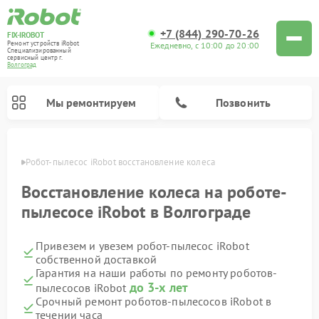
+7 (844) 290-70-26
FIX-IROBOT
Ремонт устройств iRobot
Ежедневно, с 10:00 до 20:00
Специализированный
cервисный центр г.
Волгоград
Мы ремонтируем
Позвонить
граде
Робот-пылесос iRobot восстановление колеса
Ремонт роботов-пылесосов iRobot
Восстановление колеса на роботе-
пылесосе iRobot в Волгограде
Привезем и увезем робот-пылесос iRobot
собственной доставкой
Гарантия на наши работы по ремонту роботов-
до 3-х лет
пылесосов iRobot
Срочный ремонт роботов-пылесосов iRobot в
течении часа