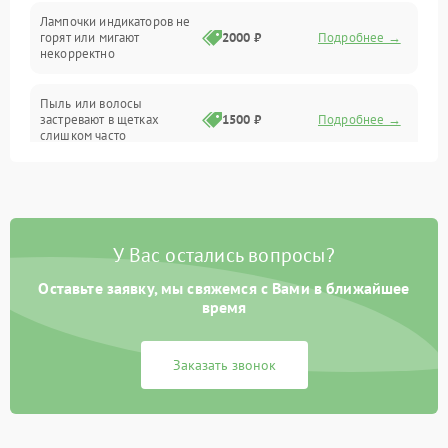
Лампочки индикаторов не
горят или мигают
2000 ₽
Подробнее →
Батарея
некорректно
Режим работы
Пыль или волосы
застревают в щетках
1500 ₽
Подробнее →
слишком часто
Программные сбои
У Вас остались вопросы?
Оставьте заявку, мы свяжемся с Вами в ближайшее
время
Заказать звонок