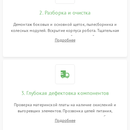
2. Разборка и очистка
Демонтаж боковых и основной щеток, пылесборника и
колесных модулей. Вскрытие корпуса робота. Тщательная
очистка внутренних полостей, шестерней и плат от
Подробнее
скопившейся пыли, волос и шерсти животных с
использованием сжатого воздуха и щеток.
3. Глубокая дефектовка компонентов
Проверка материнской платы на наличие окислений и
выгоревших элементов. Прозвонка цепей питания,
тестирование приводных моторов колес и турбины
Подробнее
всасывания. Оценка состояния оптических и инфракрасных
датчиков, а также механизма лазерного дальномера.