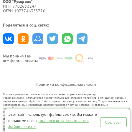
ООО "Русервис"
ИНН 7702633247
ОГРН 1077746335776
Поделиться в соц. сетях:
Мы принимаем
все формы оплаты
Политика конфиденциальности
Вся информация на сайте носит исключительно справочный характер.
Товарные знаки используются исключительно для описания устройств, в отношении которых
сервисные центры vlg.irobot-fixim.ru предоставляют услуги по ремонту. Услуги оказываются в
неавторизованных сервисных центрах vlg.irobot-fixim.ru, которые не связаны с
правообладателями товарных знаков или их официальными представителями.
Ремонт осуществляется для устройств, уже введенных в гражданский оборот в соответствии
Этот сайт использует файлы cookie. Вы можете
со статьей 1487 ГК РФ.
Использование товарных знаков не преследует цели индивидуализации услуг или введения
ознакомиться с
правилами использования
Согласен
потребителей в заблуждение, а служит для информирования о предоставляемых услугах по
ремонту техники указанных брендов.
файлов cookie
Представленная на сайте информация не является публичной офертой, определяемой