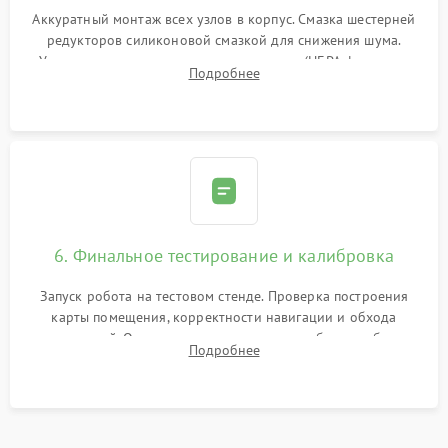
Аккуратный монтаж всех узлов в корпус. Смазка шестерней
редукторов силиконовой смазкой для снижения шума.
Установка новых расходных материалов (HEPA-фильтров,
Подробнее
микрофибры, щеток). Надежная фиксация разъемов и
проверка герметичности водяного контура.
6. Финальное тестирование и калибровка
Запуск робота на тестовом стенде. Проверка построения
карты помещения, корректности навигации и обхода
препятствий. Оценка силы всасывания и работы турбины.
Подробнее
Тестирование автоматического возврата на док-станцию и
процесса зарядки.