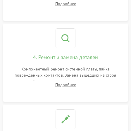
тестирование приводных моторов колес и турбины
Подробнее
всасывания. Оценка состояния оптических и инфракрасных
датчиков, а также механизма лазерного дальномера.
4. Ремонт и замена деталей
Компонентный ремонт системной платы, пайка
поврежденных контактов. Замена вышедших из строя
двигателей, изношенного аккумулятора, неисправного
Подробнее
лидара или помпы подачи воды. Восстановление шлейфов и
устранение последствий попадания влаги.