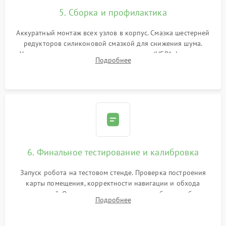
5. Сборка и профилактика
Аккуратный монтаж всех узлов в корпус. Смазка шестерней
редукторов силиконовой смазкой для снижения шума.
Установка новых расходных материалов (HEPA-фильтров,
Подробнее
микрофибры, щеток). Надежная фиксация разъемов и
проверка герметичности водяного контура.
6. Финальное тестирование и калибровка
Запуск робота на тестовом стенде. Проверка построения
карты помещения, корректности навигации и обхода
препятствий. Оценка силы всасывания и работы турбины.
Подробнее
Тестирование автоматического возврата на док-станцию и
процесса зарядки.