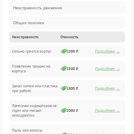
Неисправность движения
Общие поломки
Неисправности
Стоимость
Неисправность датчиков
Сильно греется корпус
2200 ₽
Подробнее →
Неисправность программного обеспечения
Появление трещин на
Проблемы с сигналом
2500 ₽
Подробнее →
корпуса
Неисправность резервуаров и систем подачи воды
Запах химии или пластика
1800 ₽
Подробнее →
при работе
Проблемы с механикой
Лампочки индикаторов не
горят или мигают
2000 ₽
Подробнее →
Батарея
некорректно
Режим работы
Пыль или волосы