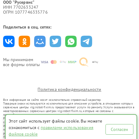
ООО "Русервис"
ИНН 7702633247
ОГРН 1077746335776
Поделиться в соц. сетях:
Мы принимаем
все формы оплаты
Политика конфиденциальности
Вся информация на сайте носит исключительно справочный характер.
Товарные знаки используются исключительно для описания устройств, в отношении которых
сервисные центры vlg.irobot-fixim.ru предоставляют услуги по ремонту. Услуги оказываются в
неавторизованных сервисных центрах vlg.irobot-fixim.ru, которые не связаны с
правообладателями товарных знаков или их официальными представителями.
Ремонт осуществляется для устройств, уже введенных в гражданский оборот в соответствии
Этот сайт использует файлы cookie. Вы можете
со статьей 1487 ГК РФ.
Использование товарных знаков не преследует цели индивидуализации услуг или введения
ознакомиться с
правилами использования
Согласен
потребителей в заблуждение, а служит для информирования о предоставляемых услугах по
ремонту техники указанных брендов.
файлов cookie
Представленная на сайте информация не является публичной офертой, определяемой