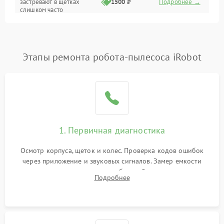
застревают в щетках
1500 ₽
Подробнее →
слишком часто
Программные сбои
Этапы ремонта робота-пылесоса iRobot
1. Первичная диагностика
Осмотр корпуса, щеток и колес. Проверка кодов ошибок
через приложение и звуковых сигналов. Замер емкости
аккумулятора и тестирование базовой станции зарядки.
Подробнее
Оценка работы лидара, бампера и датчиков падения для
локализации неисправности.