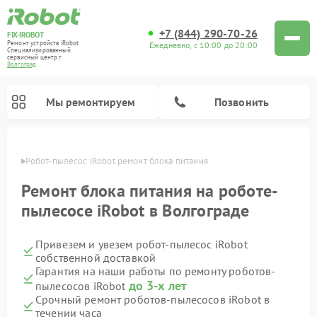
+7 (844) 290-70-26
FIX-IROBOT
Ремонт устройств iRobot
Ежедневно, с 10:00 до 20:00
Специализированный
cервисный центр г.
Волгоград
Мы ремонтируем
Позвонить
граде
Робот-пылесос iRobot ремонт блока питания
Ремонт роботов-пылесосов iRobot
Ремонт блока питания на роботе-
пылесосе iRobot в Волгограде
Привезем и увезем робот-пылесос iRobot
собственной доставкой
Гарантия на наши работы по ремонту роботов-
до 3-х лет
пылесосов iRobot
Срочный ремонт роботов-пылесосов iRobot в
течении часа