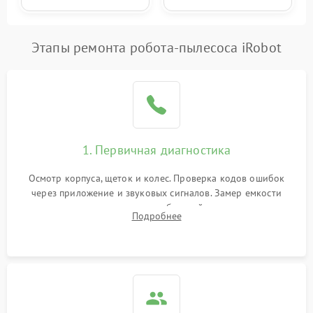
Этапы ремонта робота-пылесоса iRobot
1. Первичная диагностика
Осмотр корпуса, щеток и колес. Проверка кодов ошибок
через приложение и звуковых сигналов. Замер емкости
аккумулятора и тестирование базовой станции зарядки.
Подробнее
Оценка работы лидара, бампера и датчиков падения для
локализации неисправности.