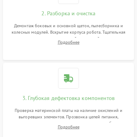
2. Разборка и очистка
Демонтаж боковых и основной щеток, пылесборника и
колесных модулей. Вскрытие корпуса робота. Тщательная
очистка внутренних полостей, шестерней и плат от
Подробнее
скопившейся пыли, волос и шерсти животных с
использованием сжатого воздуха и щеток.
3. Глубокая дефектовка компонентов
Проверка материнской платы на наличие окислений и
выгоревших элементов. Прозвонка цепей питания,
тестирование приводных моторов колес и турбины
Подробнее
всасывания. Оценка состояния оптических и инфракрасных
датчиков, а также механизма лазерного дальномера.