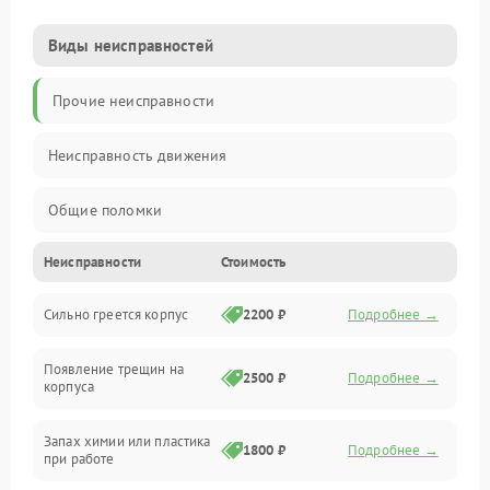
Виды неисправностей
Прочие неисправности
Неисправность движения
Общие поломки
Неисправности
Стоимость
Неисправность датчиков
Сильно греется корпус
2200 ₽
Подробнее →
Неисправность программного обеспечения
Появление трещин на
Проблемы с сигналом
2500 ₽
Подробнее →
корпуса
Неисправность резервуаров и систем подачи воды
Запах химии или пластика
1800 ₽
Подробнее →
при работе
Проблемы с механикой