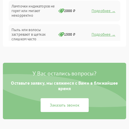
Лампочки индикаторов не
горят или мигают
2000 ₽
Подробнее →
Батарея
некорректно
Режим работы
Пыль или волосы
застревают в щетках
1500 ₽
Подробнее →
слишком часто
Программные сбои
У Вас остались вопросы?
Оставьте заявку, мы свяжемся с Вами в ближайшее
время
Заказать звонок