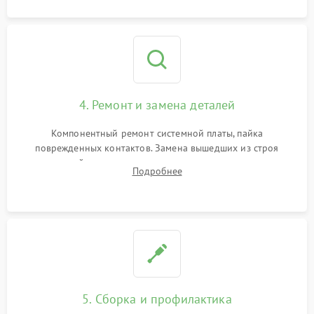
4. Ремонт и замена деталей
Компонентный ремонт системной платы, пайка
поврежденных контактов. Замена вышедших из строя
двигателей, изношенного аккумулятора, неисправного
Подробнее
лидара или помпы подачи воды. Восстановление шлейфов и
устранение последствий попадания влаги.
5. Сборка и профилактика