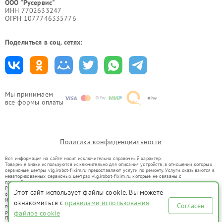
ООО "Русервис"
ИНН 7702633247
ОГРН 1077746335776
Поделиться в соц. сетях:
Мы принимаем
все формы оплаты
Политика конфиденциальности
Вся информация на сайте носит исключительно справочный характер.
Товарные знаки используются исключительно для описания устройств, в отношении которых
сервисные центры vlg.irobot-fixim.ru предоставляют услуги по ремонту. Услуги оказываются в
неавторизованных сервисных центрах vlg.irobot-fixim.ru, которые не связаны с
правообладателями товарных знаков или их официальными представителями.
Ремонт осуществляется для устройств, уже введенных в гражданский оборот в соответствии
Этот сайт использует файлы cookie. Вы можете
со статьей 1487 ГК РФ.
Использование товарных знаков не преследует цели индивидуализации услуг или введения
ознакомиться с
правилами использования
Согласен
потребителей в заблуждение, а служит для информирования о предоставляемых услугах по
ремонту техники указанных брендов.
файлов cookie
Представленная на сайте информация не является публичной офертой, определяемой