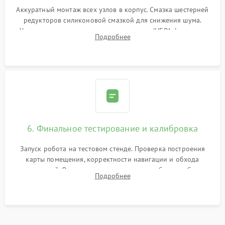
Аккуратный монтаж всех узлов в корпус. Смазка шестерней
редукторов силиконовой смазкой для снижения шума.
Установка новых расходных материалов (HEPA-фильтров,
Подробнее
микрофибры, щеток). Надежная фиксация разъемов и
проверка герметичности водяного контура.
6. Финальное тестирование и калибровка
Запуск робота на тестовом стенде. Проверка построения
карты помещения, корректности навигации и обхода
препятствий. Оценка силы всасывания и работы турбины.
Подробнее
Тестирование автоматического возврата на док-станцию и
процесса зарядки.