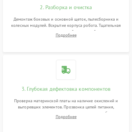
2. Разборка и очистка
Демонтаж боковых и основной щеток, пылесборника и
колесных модулей. Вскрытие корпуса робота. Тщательная
очистка внутренних полостей, шестерней и плат от
Подробнее
скопившейся пыли, волос и шерсти животных с
использованием сжатого воздуха и щеток.
3. Глубокая дефектовка компонентов
Проверка материнской платы на наличие окислений и
выгоревших элементов. Прозвонка цепей питания,
тестирование приводных моторов колес и турбины
Подробнее
всасывания. Оценка состояния оптических и инфракрасных
датчиков, а также механизма лазерного дальномера.