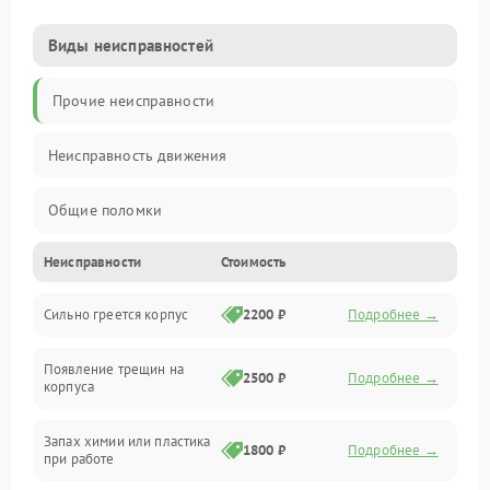
Виды неисправностей
Прочие неисправности
Неисправность движения
Общие поломки
Неисправности
Стоимость
Неисправность датчиков
Сильно греется корпус
2200 ₽
Подробнее →
Неисправность программного обеспечения
Появление трещин на
Проблемы с сигналом
2500 ₽
Подробнее →
корпуса
Неисправность резервуаров и систем подачи воды
Запах химии или пластика
1800 ₽
Подробнее →
при работе
Проблемы с механикой