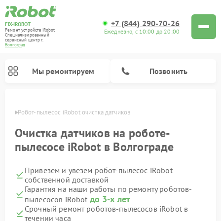
+7 (844) 290-70-26
FIX-IROBOT
Ремонт устройств iRobot
Ежедневно, с 10:00 до 20:00
Специализированный
cервисный центр г.
Волгоград
Мы ремонтируем
Позвонить
граде
Робот-пылесос iRobot очистка датчиков
Ремонт роботов-пылесосов iRobot
Очистка датчиков на роботе-
пылесосе iRobot в Волгограде
Привезем и увезем робот-пылесос iRobot
собственной доставкой
Гарантия на наши работы по ремонту роботов-
до 3-х лет
пылесосов iRobot
Срочный ремонт роботов-пылесосов iRobot в
течении часа