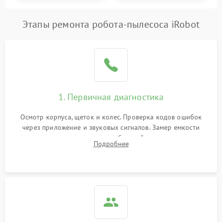
Этапы ремонта робота-пылесоса iRobot
1. Первичная диагностика
Осмотр корпуса, щеток и колес. Проверка кодов ошибок
через приложение и звуковых сигналов. Замер емкости
аккумулятора и тестирование базовой станции зарядки.
Подробнее
Оценка работы лидара, бампера и датчиков падения для
локализации неисправности.