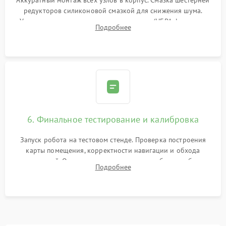
Аккуратный монтаж всех узлов в корпус. Смазка шестерней
редукторов силиконовой смазкой для снижения шума.
Установка новых расходных материалов (HEPA-фильтров,
Подробнее
микрофибры, щеток). Надежная фиксация разъемов и
проверка герметичности водяного контура.
6. Финальное тестирование и калибровка
Запуск робота на тестовом стенде. Проверка построения
карты помещения, корректности навигации и обхода
препятствий. Оценка силы всасывания и работы турбины.
Подробнее
Тестирование автоматического возврата на док-станцию и
процесса зарядки.