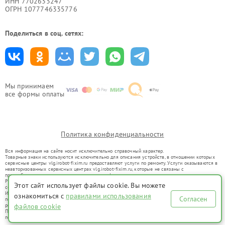
ИНН 7702633247
ОГРН 1077746335776
Поделиться в соц. сетях:
Мы принимаем
все формы оплаты
Политика конфиденциальности
Вся информация на сайте носит исключительно справочный характер.
Товарные знаки используются исключительно для описания устройств, в отношении которых
сервисные центры vlg.irobot-fixim.ru предоставляют услуги по ремонту. Услуги оказываются в
неавторизованных сервисных центрах vlg.irobot-fixim.ru, которые не связаны с
правообладателями товарных знаков или их официальными представителями.
Ремонт осуществляется для устройств, уже введенных в гражданский оборот в соответствии
Этот сайт использует файлы cookie. Вы можете
со статьей 1487 ГК РФ.
Использование товарных знаков не преследует цели индивидуализации услуг или введения
ознакомиться с
правилами использования
Согласен
потребителей в заблуждение, а служит для информирования о предоставляемых услугах по
ремонту техники указанных брендов.
файлов cookie
Представленная на сайте информация не является публичной офертой, определяемой
положениями Статьи 437(2) Гражданского кодекса РФ