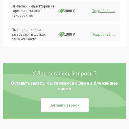
Лампочки индикаторов не
горят или мигают
2000 ₽
Подробнее →
Батарея
некорректно
Режим работы
Пыль или волосы
застревают в щетках
1500 ₽
Подробнее →
слишком часто
Программные сбои
У Вас остались вопросы?
Оставьте заявку, мы свяжемся с Вами в ближайшее
время
Заказать звонок