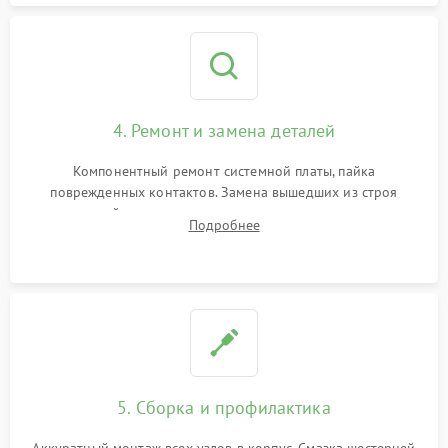
4. Ремонт и замена деталей
Компонентный ремонт системной платы, пайка
поврежденных контактов. Замена вышедших из строя
двигателей, изношенного аккумулятора, неисправного
Подробнее
лидара или помпы подачи воды. Восстановление шлейфов и
устранение последствий попадания влаги.
5. Сборка и профилактика