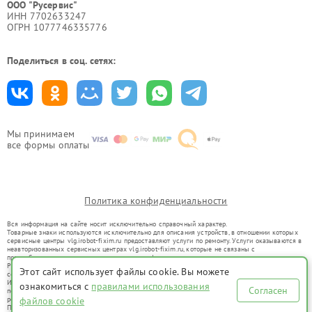
ООО "Русервис"
ИНН 7702633247
ОГРН 1077746335776
Поделиться в соц. сетях:
Мы принимаем
все формы оплаты
Политика конфиденциальности
Вся информация на сайте носит исключительно справочный характер.
Товарные знаки используются исключительно для описания устройств, в отношении которых
сервисные центры vlg.irobot-fixim.ru предоставляют услуги по ремонту. Услуги оказываются в
неавторизованных сервисных центрах vlg.irobot-fixim.ru, которые не связаны с
правообладателями товарных знаков или их официальными представителями.
Ремонт осуществляется для устройств, уже введенных в гражданский оборот в соответствии
Этот сайт использует файлы cookie. Вы можете
со статьей 1487 ГК РФ.
Использование товарных знаков не преследует цели индивидуализации услуг или введения
ознакомиться с
правилами использования
Согласен
потребителей в заблуждение, а служит для информирования о предоставляемых услугах по
ремонту техники указанных брендов.
файлов cookie
Представленная на сайте информация не является публичной офертой, определяемой