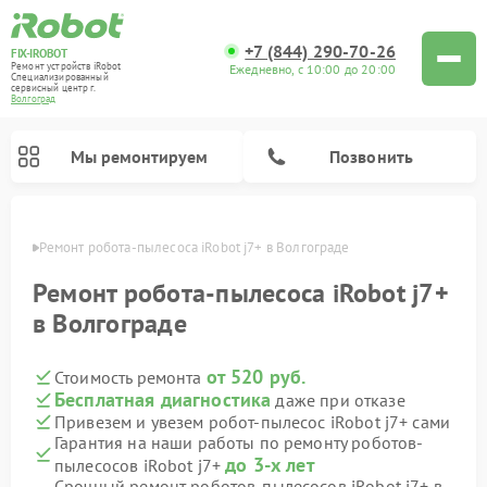
+7 (844) 290-70-26
FIX-IROBOT
Ремонт устройств iRobot
Ежедневно, с 10:00 до 20:00
Специализированный
cервисный центр г.
Волгоград
Мы ремонтируем
Позвонить
граде
Ремонт робота-пылесоса iRobot j7+ в Волгограде
Ремонт роботов-пылесосов iRobot
Ремонт робота-пылесоса iRobot j7+
в Волгограде
от 520 руб.
Стоимость ремонта
Бесплатная диагностика
даже при отказе
Привезем и увезем робот-пылесос iRobot j7+ сами
Гарантия на наши работы по ремонту роботов-
до 3-х лет
пылесосов iRobot j7+
Срочный ремонт роботов-пылесосов iRobot j7+ в