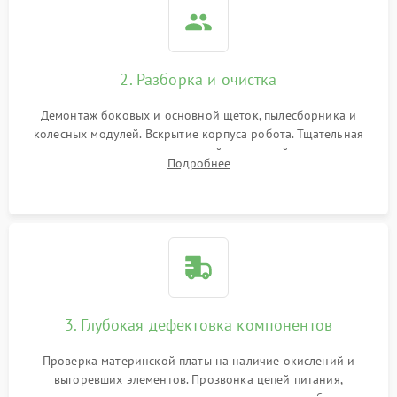
2. Разборка и очистка
Демонтаж боковых и основной щеток, пылесборника и
колесных модулей. Вскрытие корпуса робота. Тщательная
очистка внутренних полостей, шестерней и плат от
Подробнее
скопившейся пыли, волос и шерсти животных с
использованием сжатого воздуха и щеток.
3. Глубокая дефектовка компонентов
Проверка материнской платы на наличие окислений и
выгоревших элементов. Прозвонка цепей питания,