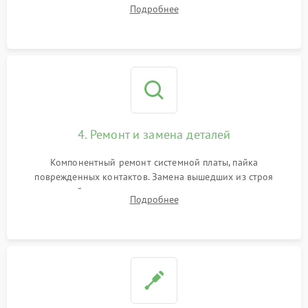
тестирование приводных моторов колес и турбины
Подробнее
всасывания. Оценка состояния оптических и инфракрасных
датчиков, а также механизма лазерного дальномера.
4. Ремонт и замена деталей
Компонентный ремонт системной платы, пайка
поврежденных контактов. Замена вышедших из строя
двигателей, изношенного аккумулятора, неисправного
Подробнее
лидара или помпы подачи воды. Восстановление шлейфов и
устранение последствий попадания влаги.