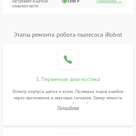
застревают в щетках
1500 ₽
Подробнее →
слишком часто
Программные сбои
Этапы ремонта робота-пылесоса iRobot
1. Первичная диагностика
Осмотр корпуса, щеток и колес. Проверка кодов ошибок
через приложение и звуковых сигналов. Замер емкости
аккумулятора и тестирование базовой станции зарядки.
Подробнее
Оценка работы лидара, бампера и датчиков падения для
локализации неисправности.