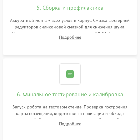
5. Сборка и профилактика
Аккуратный монтаж всех узлов в корпус. Смазка шестерней
редукторов силиконовой смазкой для снижения шума.
Установка новых расходных материалов (HEPA-фильтров,
Подробнее
микрофибры, щеток). Надежная фиксация разъемов и
проверка герметичности водяного контура.
6. Финальное тестирование и калибровка
Запуск робота на тестовом стенде. Проверка построения
карты помещения, корректности навигации и обхода
препятствий. Оценка силы всасывания и работы турбины.
Подробнее
Тестирование автоматического возврата на док-станцию и
процесса зарядки.