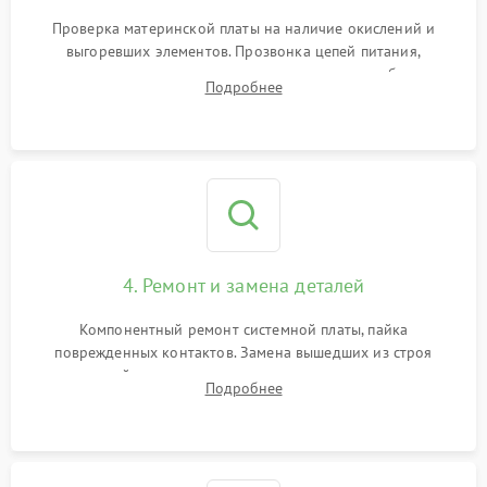
Проверка материнской платы на наличие окислений и
выгоревших элементов. Прозвонка цепей питания,
тестирование приводных моторов колес и турбины
Подробнее
всасывания. Оценка состояния оптических и инфракрасных
датчиков, а также механизма лазерного дальномера.
4. Ремонт и замена деталей
Компонентный ремонт системной платы, пайка
поврежденных контактов. Замена вышедших из строя
двигателей, изношенного аккумулятора, неисправного
Подробнее
лидара или помпы подачи воды. Восстановление шлейфов и
устранение последствий попадания влаги.