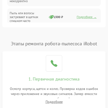
некорректно
Режим работы
Пыль или волосы
застревают в щетках
1500 ₽
Подробнее →
слишком часто
Программные сбои
Этапы ремонта робота-пылесоса iRobot
1. Первичная диагностика
Осмотр корпуса, щеток и колес. Проверка кодов ошибок
через приложение и звуковых сигналов. Замер емкости
аккумулятора и тестирование базовой станции зарядки.
Подробнее
Оценка работы лидара, бампера и датчиков падения для