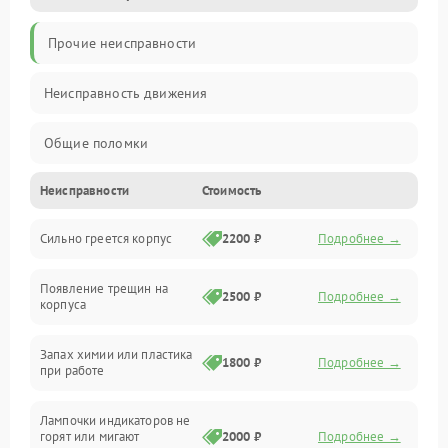
Прочие неисправности
Неисправность движения
Общие поломки
Неисправности
Стоимость
Неисправность датчиков
Сильно греется корпус
2200 ₽
Подробнее →
Неисправность программного обеспечения
Появление трещин на
Проблемы с сигналом
2500 ₽
Подробнее →
корпуса
Неисправность резервуаров и систем подачи воды
Запах химии или пластика
1800 ₽
Подробнее →
при работе
Проблемы с механикой
Лампочки индикаторов не
горят или мигают
2000 ₽
Подробнее →
Батарея