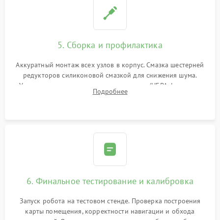
5. Сборка и профилактика
Аккуратный монтаж всех узлов в корпус. Смазка шестерней
редукторов силиконовой смазкой для снижения шума.
Установка новых расходных материалов (HEPA-фильтров,
Подробнее
микрофибры, щеток). Надежная фиксация разъемов и
проверка герметичности водяного контура.
6. Финальное тестирование и калибровка
Запуск робота на тестовом стенде. Проверка построения
карты помещения, корректности навигации и обхода