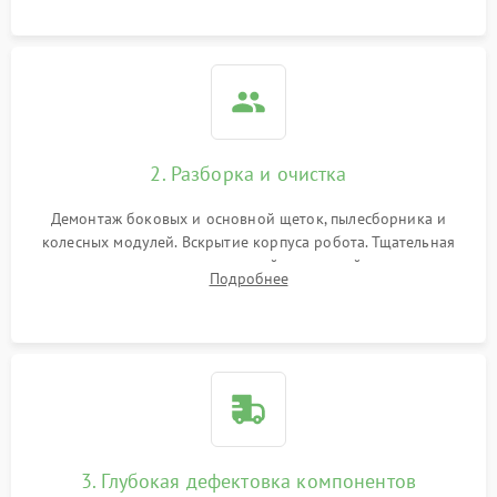
локализации неисправности.
2. Разборка и очистка
Демонтаж боковых и основной щеток, пылесборника и
колесных модулей. Вскрытие корпуса робота. Тщательная
очистка внутренних полостей, шестерней и плат от
Подробнее
скопившейся пыли, волос и шерсти животных с
использованием сжатого воздуха и щеток.
3. Глубокая дефектовка компонентов