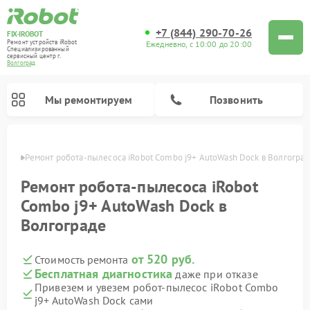
+7 (844) 290-70-26
FIX-IROBOT
Ремонт устройств iRobot
Ежедневно, с 10:00 до 20:00
Специализированный
cервисный центр г.
Волгоград
Мы ремонтируем
Позвонить
граде
Ремонт робота-пылесоса iRobot Combo j9+ AutoWash Dock в Волгогра
Ремонт роботов-пылесосов iRobot
Ремонт робота-пылесоса iRobot
Combo j9+ AutoWash Dock в
Волгограде
от 520 руб.
Стоимость ремонта
Бесплатная диагностика
даже при отказе
Привезем и увезем робот-пылесос iRobot Combo
j9+ AutoWash Dock сами