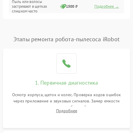
Пыль или волосы
застревают в щетках
1500 ₽
Подробнее →
слишком часто
Программные сбои
Этапы ремонта робота-пылесоса iRobot
1. Первичная диагностика
Осмотр корпуса, щеток и колес. Проверка кодов ошибок
через приложение и звуковых сигналов. Замер емкости
аккумулятора и тестирование базовой станции зарядки.
Подробнее
Оценка работы лидара, бампера и датчиков падения для
локализации неисправности.