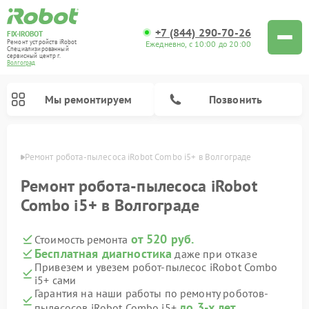
+7 (844) 290-70-26
FIX-IROBOT
Ремонт устройств iRobot
Ежедневно, с 10:00 до 20:00
Специализированный
cервисный центр г.
Волгоград
Мы ремонтируем
Позвонить
граде
Ремонт робота-пылесоса iRobot Combo i5+ в Волгограде
Ремонт роботов-пылесосов iRobot
Ремонт робота-пылесоса iRobot
Combo i5+ в Волгограде
от 520 руб.
Стоимость ремонта
Бесплатная диагностика
даже при отказе
Привезем и увезем робот-пылесос iRobot Combo
i5+ сами
Гарантия на наши работы по ремонту роботов-
до 3-х лет
пылесосов iRobot Combo i5+