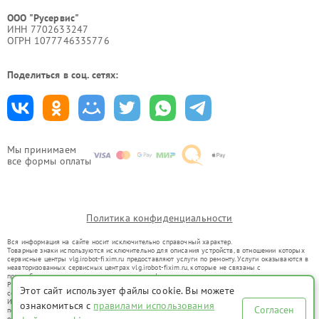
ООО "Русервис"
ИНН 7702633247
ОГРН 1077746335776
Поделиться в соц. сетях:
Мы принимаем
все формы оплаты
Политика конфиденциальности
Вся информация на сайте носит исключительно справочный характер.
Товарные знаки используются исключительно для описания устройств, в отношении которых
сервисные центры vlg.irobot-fixim.ru предоставляют услуги по ремонту. Услуги оказываются в
неавторизованных сервисных центрах vlg.irobot-fixim.ru, которые не связаны с
правообладателями товарных знаков или их официальными представителями.
Ремонт осуществляется для устройств, уже введенных в гражданский оборот в соответствии
Этот сайт использует файлы cookie. Вы можете
со статьей 1487 ГК РФ.
Использование товарных знаков не преследует цели индивидуализации услуг или введения
ознакомиться с
правилами использования
Согласен
потребителей в заблуждение, а служит для информирования о предоставляемых услугах по
ремонту техники указанных брендов.