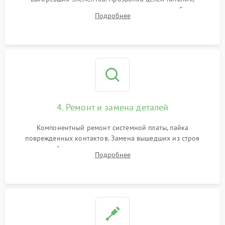
тестирование приводных моторов колес и турбины
Подробнее
всасывания. Оценка состояния оптических и инфракрасных
датчиков, а также механизма лазерного дальномера.
4. Ремонт и замена деталей
Компонентный ремонт системной платы, пайка
поврежденных контактов. Замена вышедших из строя
двигателей, изношенного аккумулятора, неисправного
Подробнее
лидара или помпы подачи воды. Восстановление шлейфов и
устранение последствий попадания влаги.