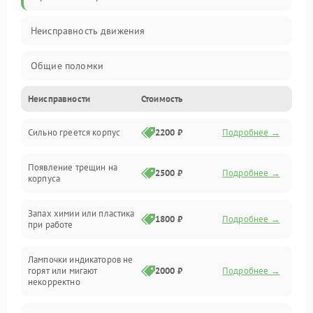
Неисправность движения
Общие поломки
Неисправности
Стоимость
Неисправность датчиков
Сильно греется корпус
2200 ₽
Подробнее →
Неисправность программного обеспечения
Появление трещин на
Проблемы с сигналом
2500 ₽
Подробнее →
корпуса
Неисправность резервуаров и систем подачи воды
Запах химии или пластика
1800 ₽
Подробнее →
при работе
Проблемы с механикой
Лампочки индикаторов не
горят или мигают
2000 ₽
Подробнее →
Батарея
некорректно
Режим работы