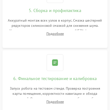
5. Сборка и профилактика
Аккуратный монтаж всех узлов в корпус. Смазка шестерней
редукторов силиконовой смазкой для снижения шума.
Установка новых расходных материалов (HEPA-фильтров,
Подробнее
микрофибры, щеток). Надежная фиксация разъемов и
проверка герметичности водяного контура.
6. Финальное тестирование и калибровка
Запуск робота на тестовом стенде. Проверка построения
карты помещения, корректности навигации и обхода
препятствий. Оценка силы всасывания и работы турбины.
Подробнее
Тестирование автоматического возврата на док-станцию и
процесса зарядки.