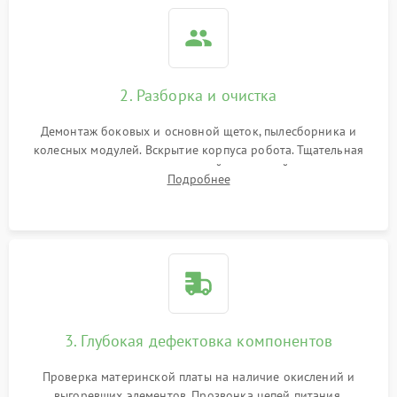
2. Разборка и очистка
Демонтаж боковых и основной щеток, пылесборника и
колесных модулей. Вскрытие корпуса робота. Тщательная
очистка внутренних полостей, шестерней и плат от
Подробнее
скопившейся пыли, волос и шерсти животных с
использованием сжатого воздуха и щеток.
3. Глубокая дефектовка компонентов
Проверка материнской платы на наличие окислений и
выгоревших элементов. Прозвонка цепей питания,